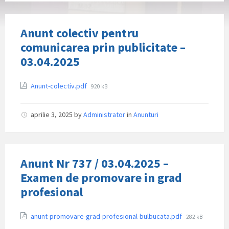
Anunt colectiv pentru
comunicarea prin publicitate –
03.04.2025
Attachments
File
Anunt-colectiv.pdf
920 kB
size:
aprilie 3, 2025
by
Administrator
in
Anunturi
Anunt Nr 737 / 03.04.2025 –
Examen de promovare in grad
profesional
Attachments
File
anunt-promovare-grad-profesional-bulbucata.pdf
282 kB
size: