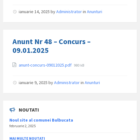
ianuarie 14, 2025
by
Administrator
in
Anunturi
Anunt Nr 48 – Concurs –
09.01.2025
Attachments
File
anunt-concurs-09012025.pdf
980 kB
size:
ianuarie 9, 2025
by
Administrator
in
Anunturi
NOUTATI
Noul site al comunei Bulbucata
februarie 2, 2025
MAI MULTE NOUTATI