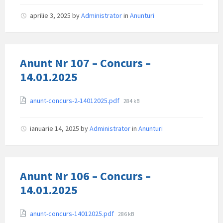
aprilie 3, 2025
by
Administrator
in
Anunturi
Anunt Nr 107 – Concurs –
14.01.2025
Attachments
File
anunt-concurs-2-14012025.pdf
284 kB
size:
ianuarie 14, 2025
by
Administrator
in
Anunturi
Anunt Nr 106 – Concurs –
14.01.2025
Attachments
File
anunt-concurs-14012025.pdf
286 kB
size: