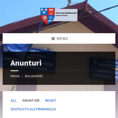
Skip
Skip
Skip
to
to
to
content
left
footer
sidebar
MENU
Anunturi
Home
Documents
/
ALL
ANUNTURI
BUGET
DISPOZITII ALE PRIMARULUI