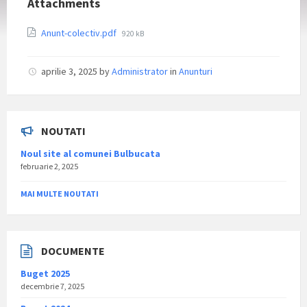
Attachments
File
Anunt-colectiv.pdf
920 kB
size:
aprilie 3, 2025
by
Administrator
in
Anunturi
NOUTATI
Noul site al comunei Bulbucata
februarie 2, 2025
MAI MULTE NOUTATI
DOCUMENTE
Buget 2025
decembrie 7, 2025