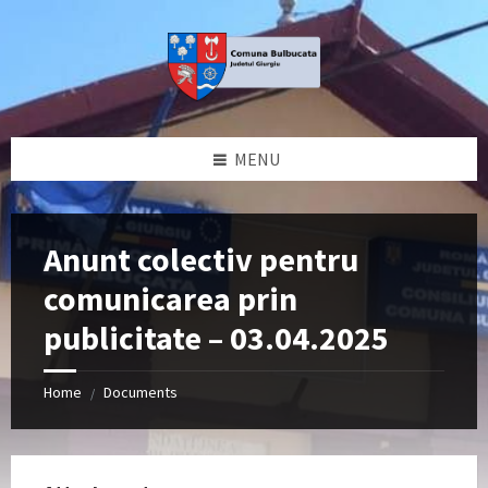
Skip
Skip
Skip
to
to
to
content
left
footer
sidebar
MENU
Anunt colectiv pentru
comunicarea prin
publicitate – 03.04.2025
Home
Documents
/